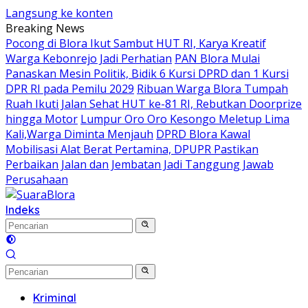
Langsung ke konten
Breaking News
‎Pocong di Blora Ikut Sambut HUT RI, Karya Kreatif
Warga Kebonrejo Jadi Perhatian
‎PAN Blora Mulai
Panaskan Mesin Politik, Bidik 6 Kursi DPRD dan 1 Kursi
DPR RI pada Pemilu 2029
Ribuan Warga Blora Tumpah
Ruah Ikuti Jalan Sehat HUT ke-81 RI, Rebutkan Doorprize
hingga Motor
Lumpur Oro Oro Kesongo Meletup Lima
Kali,Warga Diminta Menjauh
DPRD Blora Kawal
Mobilisasi Alat Berat Pertamina, DPUPR Pastikan
Perbaikan Jalan dan Jembatan Jadi Tanggung Jawab
Perusahaan
Indeks
Kriminal