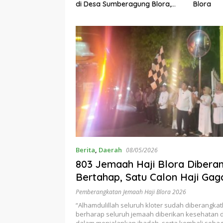
di Desa Sumberagung Blora,
Blora
rbaikan Jalan dan
Solusi Pengelolaan Sampah
adi Tanggung
Ramah Lingkungan ‎
sahaan
Berita
,
Daerah
08/05/2026
803 Jemaah Haji Blora Dibera
Bertahap, Satu Calon Haji Gag
Berangkat karena Gangguan K
Pemberangkatan Jemaah Haji Blora 2026
“Alhamdulillah seluruh kloter sudah diberangka
berharap seluruh jemaah diberikan kesehatan 
dalam menjalankan ibadah, serta kembali sebaga