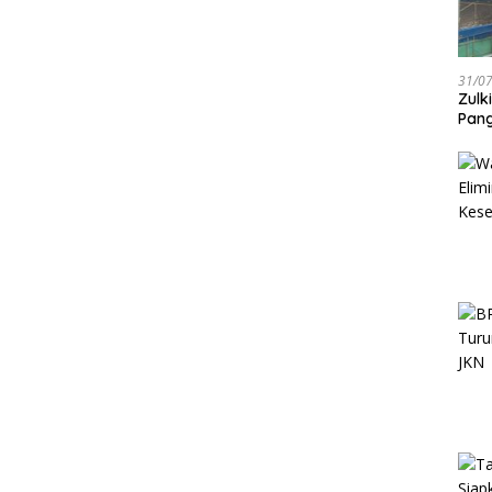
31/0
Zulk
Pang