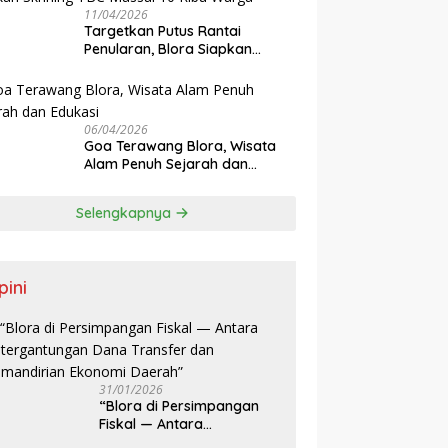
11/04/2026
‎Targetkan Putus Rantai
Penularan, Blora Siapkan
Skrining TBC Massal 10 Ribu
Warga
06/04/2026
Goa Terawang Blora, Wisata
Alam Penuh Sejarah dan
Edukasi
Selengkapnya
pini
31/01/2026
‎“Blora di Persimpangan
Fiskal — Antara
Ketergantungan Dana