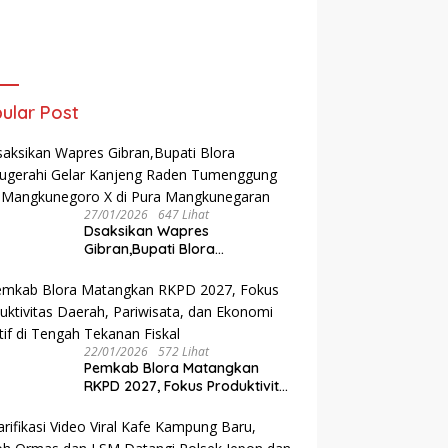
ular Post
27/01/2026
647 Lihat
‎Dsaksikan Wapres
Gibran,Bupati Blora
Dianugerahi Gelar Kanjeng
Raden Tumenggung oleh
Mangkunegoro X di Pura
Mangkunegaran
22/01/2026
572 Lihat
‎Pemkab Blora Matangkan
RKPD 2027, Fokus Produktivitas
Daerah, Pariwisata, dan
Ekonomi Kreatif di Tengah
Tekanan Fiskal