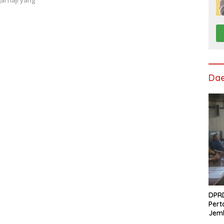
Da
DPRD
Pert
Jem