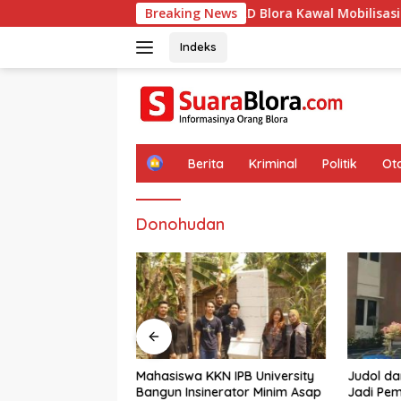
Langsung
DPRD Blora Kawal Mobilisasi Alat Berat Pertami
Breaking News
ke
konten
Indeks
H
Berita
Kriminal
Politik
Ot
o
m
e
Donohudan
Mahasiswa KKN IPB University
Judol d
Kawal Mobilisasi
Bangun Insinerator Minim Asap
Jadi Pem
Pertamina, DPUPR