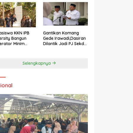
siswa KKN IPB
Gantikan Komang
ersity Bangun
Gede Irawadi,Dasiran
nerator Minim
Dilantik Jadi PJ Sekda
 di Desa
Blora
eragung Blora,
si Pengelolaan
Selengkapnya
pah Ramah
kungan ‎
ional