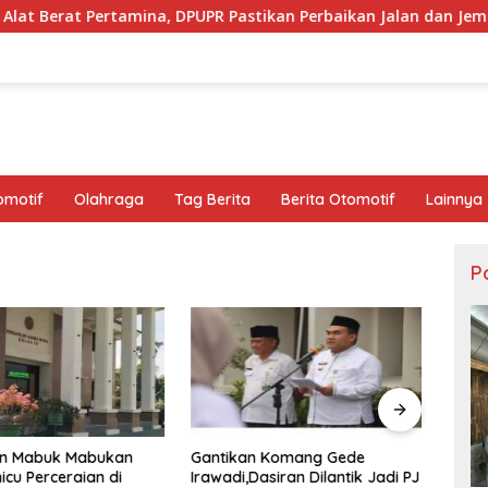
na, DPUPR Pastikan Perbaikan Jalan dan Jembatan Jadi Tanggu
omotif
Olahraga
Tag Berita
Berita Otomotif
Lainnya
Po
an Mabuk Mabukan
Gantikan Komang Gede
Pemk
icu Perceraian di
Irawadi,Dasiran Dilantik Jadi PJ
Berge