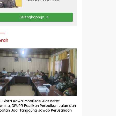
Tendensius, Tuduhan ke
Ketua DPRD Disebut
“Pembunuhan Karakter”
Selengkapnya
erah
 Blora Kawal Mobilisasi Alat Berat
amina, DPUPR Pastikan Perbaikan Jalan dan
batan Jadi Tanggung Jawab Perusahaan