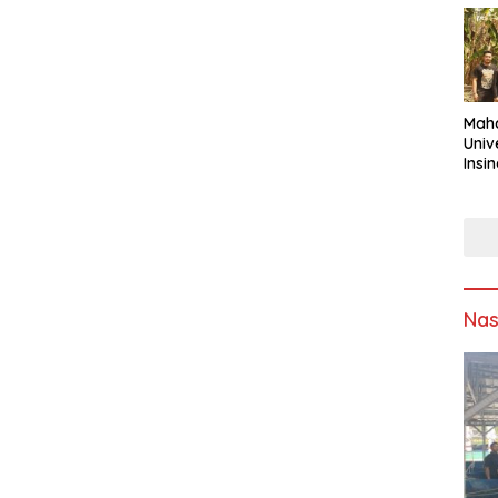
Maha
Univ
Insi
Asap
Sumb
Solu
Sam
Ling
Nas