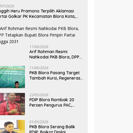
pkan untuk Hadapi
Po
Desa, Langgar Aturan
/07/2026
man Kekeringan
B
Terancam Ditutup
nggih Heru Pramono Terpilih Aklamasi
rtai Golkar PK Kecamatan Blora Kota,
dik Dua Kursi DPRD pada Pemilu 2029
11/06/2026
Arif Rohman Resmi
Nahkodai PKB Blora, DPP
Tetapkan Bupati Blora
Pimpin Partai hingga 2031
11/06/2026
PKB Blora Pasang Target
Tambah Kursi, Regenerasi
Kepemimpinan Jadi Kunci
Pilih Arif Rohman
22/05/2026
PDIP Blora Rombak 20
Persen Pengurus PAC,
Belum Bidik Pilkada 2029
dan Pasang Target Rebut
Kursi Ketua DPRD
01/05/2026
PKB Blora Serang Balik
PDIP: Boikot Dinilai