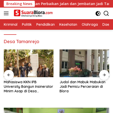
Langsung
DPUPR Pastikan Perbaikan Jalan dan Jembatan Jadi Tanggung J
Breaking News
ke
konten
Kriminal
Politik
Pendidikan
Kesehatan
Olahraga
Daera
Desa Tamanrejo
Mahasiswa KKN IPB
Judol dan Mabuk Mabukan
University Bangun Insinerator
Jadi Pemicu Perceraian di
Minim Asap di Desa
Blora
Sumberagung Blora, Solusi
Pengelolaan Sampah Ramah
Lingkungan ‎