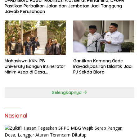
DPRD Blora Kawal Mobilisasi Alat Berat Pertamina, DPUPR
Pastikan Perbaikan Jalan dan Jembatan Jadi Tanggung
Jawab Perusahaan
Mahasiswa KKN IPB
Gantikan Komang Gede
University Bangun Insinerator
Irawadi,Dasiran Dilantik Jadi
Minim Asap di Desa
PJ Sekda Blora
Sumberagung Blora, Solusi
Pengelolaan Sampah Ramah
Lingkungan ‎
Selengkapnya
Nasional