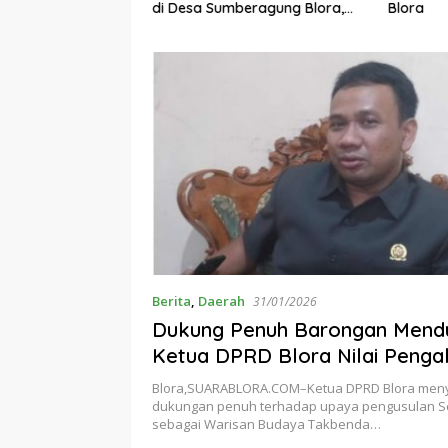
di Desa Sumberagung Blora,
Blora
rbaikan Jalan dan
Solusi Pengelolaan Sampah
adi Tanggung
Ramah Lingkungan ‎
sahaan
Berita
,
Daerah
31/01/2026
Dukung Penuh Barongan Mendu
Ketua DPRD Blora Nilai Penga
UNESCO Perkuat Identitas Bu
Blora,SUARABLORA.COM–Ketua DPRD Blora men
Daerah
dukungan penuh terhadap upaya pengusulan S
sebagai Warisan Budaya Takbenda…