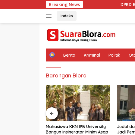
Langsung
Breaking News
DPRD Blora Kawal Mobili
ke
konten
Indeks
H
Berita
Kriminal
Politik
Ot
o
m
e
Barongan Blora
Mahasiswa KKN IPB University
Judol d
Kawal Mobilisasi
Bangun Insinerator Minim Asap
Jadi Pem
Pertamina, DPUPR