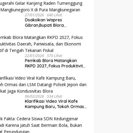
27/01/2026
646 Lihat
‎Dsaksikan Wapres
Gibran,Bupati Blora
Dianugerahi Gelar Kanjeng
Raden Tumenggung oleh
Mangkunegoro X di Pura
Mangkunegaran
22/01/2026
570 Lihat
‎Pemkab Blora Matangkan
RKPD 2027, Fokus Produktivitas
Daerah, Pariwisata, dan
Ekonomi Kreatif di Tengah
Tekanan Fiskal
06/02/2026
534 Lihat
‎Klarifikasi Video Viral Kafe
Kampung Baru, Tokoh Ormas
dan LSM Datangi Polsek Jepon
dan Sepakat Jaga
Kondusivitas Blora