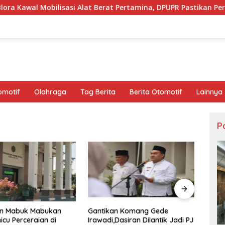
sasi Alat Berat Pertamina, DPUPR Pastikan Perbaikan Jalan da
omotif
Olahraga
Tag Berita
Berita Otomotif
Lainnya
Po
an Mabuk Mabukan
Gantikan Komang Gede
Pemk
icu Perceraian di
Irawadi,Dasiran Dilantik Jadi PJ
Berge