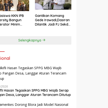
siswa KKN IPB
Gantikan Komang
ersity Bangun
Gede Irawadi,Dasiran
nerator Minim
Dilantik Jadi PJ Sekda
 di Desa
Blora
eragung Blora,
si Pengelolaan
Selengkapnya
pah Ramah
kungan ‎
ional
7/2026
ifli Hasan Tegaskan SPPG MBG Wajib Serap
an Desa, Langgar Aturan Terancam Ditutup