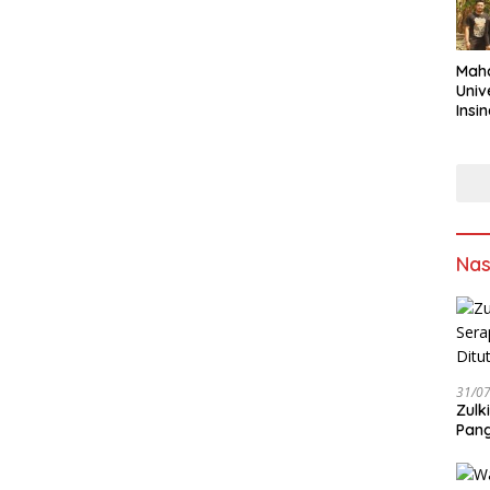
Maha
Univ
Insi
Asap
Sumb
Solu
Sam
Ling
Nas
31/0
Zulk
Pang