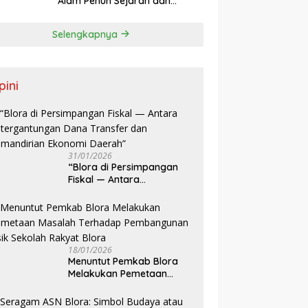
Alam Penuh Sejarah dan
Edukasi
Selengkapnya
pini
31/01/2026
‎“Blora di Persimpangan
Fiskal — Antara
Ketergantungan Dana
Transfer dan Kemandirian
Ekonomi Daerah”
18/01/2026
‎Menuntut Pemkab Blora
Melakukan Pemetaan
Masalah Terhadap
Pembangunan Fisik