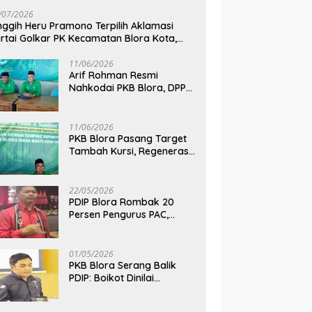
pkan untuk Hadapi
Po
/07/2026
man Kekeringan
B
nggih Heru Pramono Terpilih Aklamasi
rtai Golkar PK Kecamatan Blora Kota,
dik Dua Kursi DPRD pada Pemilu 2029
11/06/2026
Arif Rohman Resmi
Nahkodai PKB Blora, DPP
Tetapkan Bupati Blora
Pimpin Partai hingga 2031
11/06/2026
PKB Blora Pasang Target
Tambah Kursi, Regenerasi
Kepemimpinan Jadi Kunci
Pilih Arif Rohman
22/05/2026
PDIP Blora Rombak 20
Persen Pengurus PAC,
Belum Bidik Pilkada 2029
dan Pasang Target Rebut
Kursi Ketua DPRD
01/05/2026
PKB Blora Serang Balik
PDIP: Boikot Dinilai
Tendensius, Tuduhan ke
Ketua DPRD Disebut