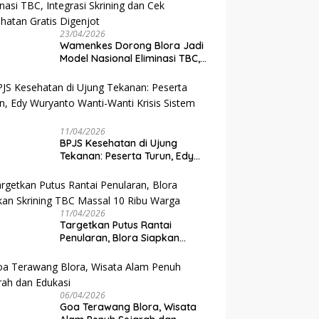
23/04/2026
Wamenkes Dorong Blora Jadi
Model Nasional Eliminasi TBC,
Integrasi Skrining dan Cek
Kesehatan Gratis Digenjot
11/04/2026
BPJS Kesehatan di Ujung
Tekanan: Peserta Turun, Edy
Wuryanto Wanti-Wanti Krisis
Sistem JKN
11/04/2026
‎Targetkan Putus Rantai
Penularan, Blora Siapkan
Skrining TBC Massal 10 Ribu
Warga
06/04/2026
Goa Terawang Blora, Wisata