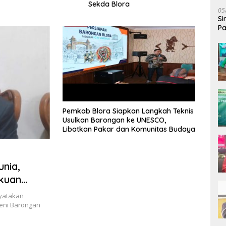
Sekda Blora
Disia
05
Anca
Si
Pa
Bi
‎Pemkab Blora Siapkan Langkah Teknis
Usulkan Barongan ke UNESCO,
Libatkan Pakar dan Komunitas Budaya
nia,
kuan
daya
yatakan
eni Barongan