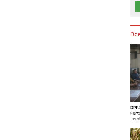
Da
DPRD
Pert
Jem