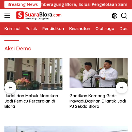
Langsung
 di Desa Sumberagung Blora, Solusi Pengelolaan Sampah Ramah 
Breaking News
ke
konten
Kriminal
Politik
Pendidikan
Kesehatan
Olahraga
Daera
Aksi Demo
Judol dan Mabuk Mabukan
Gantikan Komang Gede
Jadi Pemicu Perceraian di
Irawadi,Dasiran Dilantik Jadi
Blora
PJ Sekda Blora