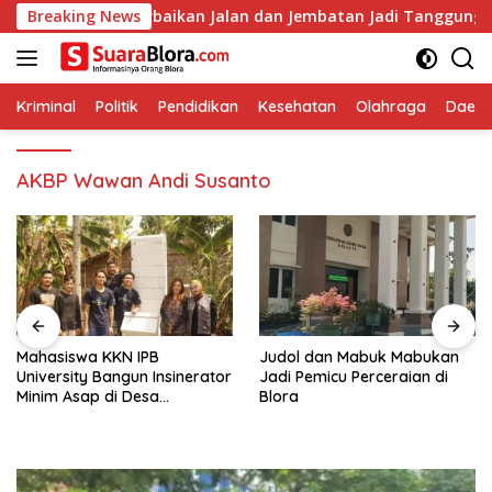
Langsung
astikan Perbaikan Jalan dan Jembatan Jadi Tanggung Jawab Per
Breaking News
ke
konten
Kriminal
Politik
Pendidikan
Kesehatan
Olahraga
Daera
AKBP Wawan Andi Susanto
Mahasiswa KKN IPB
Judol dan Mabuk Mabukan
University Bangun Insinerator
Jadi Pemicu Perceraian di
Minim Asap di Desa
Blora
Sumberagung Blora, Solusi
Pengelolaan Sampah Ramah
Lingkungan ‎