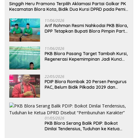
Singgih Heru Pramono Terpilih Aklamasi Partai Golkar PK
Kecamatan Blora Kota, Bidik Dua Kursi DPRD pada Pemilu
2029
11/06/2026
Arif Rohman Resmi Nahkodai PKB Blora,
DPP Tetapkan Bupati Blora Pimpin Partai
hingga 2031
11/06/2026
PKB Blora Pasang Target Tambah Kursi,
Regenerasi Kepemimpinan Jadi Kunci
Pilih Arif Rohman
22/05/2026
PDIP Blora Rombak 20 Persen Pengurus
PAC, Belum Bidik Pilkada 2029 dan
Pasang Target Rebut Kursi Ketua DPRD
01/05/2026
PKB Blora Serang Balik PDIP: Boikot
Dinilai Tendensius, Tuduhan ke Ketua
DPRD Disebut “Pembunuhan Karakter”