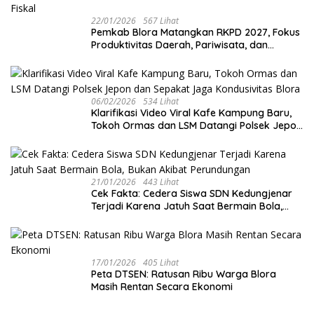
22/01/2026
567 Lihat
‎Pemkab Blora Matangkan RKPD 2027, Fokus
Produktivitas Daerah, Pariwisata, dan
Ekonomi Kreatif di Tengah Tekanan Fiskal
06/02/2026
534 Lihat
‎Klarifikasi Video Viral Kafe Kampung Baru,
Tokoh Ormas dan LSM Datangi Polsek Jepon
dan Sepakat Jaga Kondusivitas Blora
21/01/2026
443 Lihat
Cek Fakta: Cedera Siswa SDN Kedungjenar
Terjadi Karena Jatuh Saat Bermain Bola,
Bukan Akibat Perundungan ‎
17/01/2026
405 Lihat
‎Peta DTSEN: Ratusan Ribu Warga Blora
Masih Rentan Secara Ekonomi