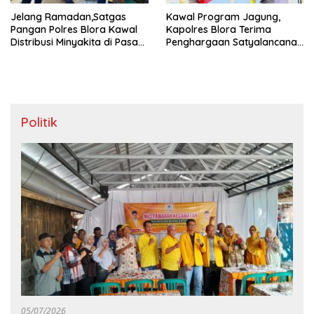
‎Jelang Ramadan,Satgas
‎Kawal Program Jagung,
Pangan Polres Blora Kawal
Kapolres Blora Terima
Distribusi Minyakita di Pasar
Penghargaan Satyalancana
Rakyat Sido Makmur
Wira Karya Dari Presiden
Prabowo
Politik
05/07/2026