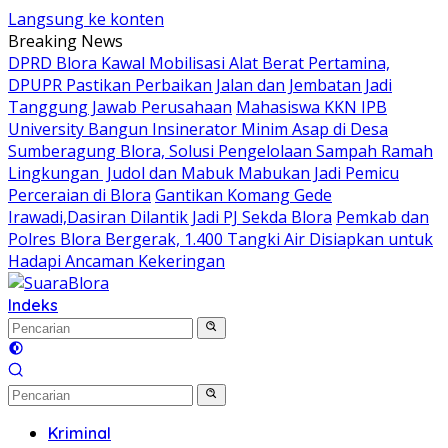
Langsung ke konten
Breaking News
DPRD Blora Kawal Mobilisasi Alat Berat Pertamina,
DPUPR Pastikan Perbaikan Jalan dan Jembatan Jadi
Tanggung Jawab Perusahaan
Mahasiswa KKN IPB
University Bangun Insinerator Minim Asap di Desa
Sumberagung Blora, Solusi Pengelolaan Sampah Ramah
Lingkungan ‎
Judol dan Mabuk Mabukan Jadi Pemicu
Perceraian di Blora
Gantikan Komang Gede
Irawadi,Dasiran Dilantik Jadi PJ Sekda Blora
Pemkab dan
Polres Blora Bergerak, 1.400 Tangki Air Disiapkan untuk
Hadapi Ancaman Kekeringan
Indeks
Kriminal