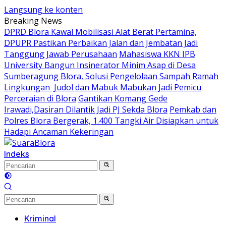
Langsung ke konten
Breaking News
DPRD Blora Kawal Mobilisasi Alat Berat Pertamina,
DPUPR Pastikan Perbaikan Jalan dan Jembatan Jadi
Tanggung Jawab Perusahaan
Mahasiswa KKN IPB
University Bangun Insinerator Minim Asap di Desa
Sumberagung Blora, Solusi Pengelolaan Sampah Ramah
Lingkungan ‎
Judol dan Mabuk Mabukan Jadi Pemicu
Perceraian di Blora
Gantikan Komang Gede
Irawadi,Dasiran Dilantik Jadi PJ Sekda Blora
Pemkab dan
Polres Blora Bergerak, 1.400 Tangki Air Disiapkan untuk
Hadapi Ancaman Kekeringan
Indeks
Kriminal