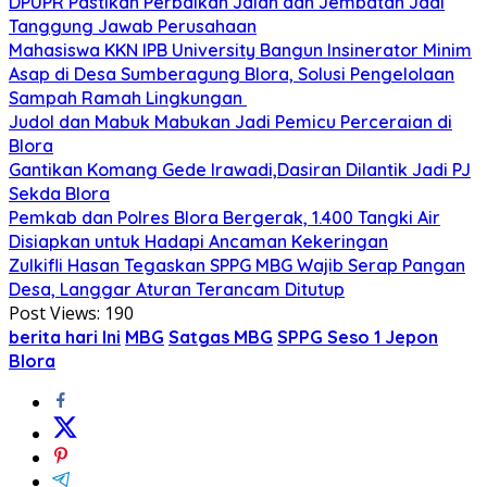
DPUPR Pastikan Perbaikan Jalan dan Jembatan Jadi
Tanggung Jawab Perusahaan
Mahasiswa KKN IPB University Bangun Insinerator Minim
Asap di Desa Sumberagung Blora, Solusi Pengelolaan
Sampah Ramah Lingkungan ‎
Judol dan Mabuk Mabukan Jadi Pemicu Perceraian di
Blora
Gantikan Komang Gede Irawadi,Dasiran Dilantik Jadi PJ
Sekda Blora
Pemkab dan Polres Blora Bergerak, 1.400 Tangki Air
Disiapkan untuk Hadapi Ancaman Kekeringan
Zulkifli Hasan Tegaskan SPPG MBG Wajib Serap Pangan
Desa, Langgar Aturan Terancam Ditutup
Post Views:
190
berita hari Ini
MBG
Satgas MBG
SPPG Seso 1 Jepon
Blora