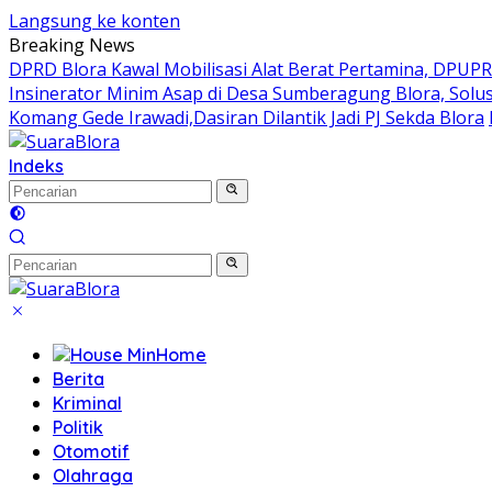
Langsung ke konten
Breaking News
DPRD Blora Kawal Mobilisasi Alat Berat Pertamina, DPUP
Insinerator Minim Asap di Desa Sumberagung Blora, Solu
Komang Gede Irawadi,Dasiran Dilantik Jadi PJ Sekda Blora
Indeks
Home
Berita
Kriminal
Politik
Otomotif
Olahraga