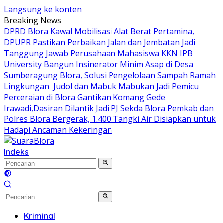
Langsung ke konten
Breaking News
DPRD Blora Kawal Mobilisasi Alat Berat Pertamina,
DPUPR Pastikan Perbaikan Jalan dan Jembatan Jadi
Tanggung Jawab Perusahaan
Mahasiswa KKN IPB
University Bangun Insinerator Minim Asap di Desa
Sumberagung Blora, Solusi Pengelolaan Sampah Ramah
Lingkungan ‎
Judol dan Mabuk Mabukan Jadi Pemicu
Perceraian di Blora
Gantikan Komang Gede
Irawadi,Dasiran Dilantik Jadi PJ Sekda Blora
Pemkab dan
Polres Blora Bergerak, 1.400 Tangki Air Disiapkan untuk
Hadapi Ancaman Kekeringan
Indeks
Kriminal