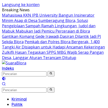
Langsung ke konten
Breaking News
Mahasiswa KKN IPB University Bangun Insinerator
Minim Asap di Desa Sumberagung Blora, Solusi
Pengelolaan Sampah Ramah Lingkungan ‎
Judol dan
Mabuk Mabukan Jadi Pemicu Perceraian di Blora
Gantikan Komang Gede Irawadi,Dasiran Dilantik Jadi PJ
Sekda Blora
Pemkab dan Polres Blora Bergerak, 1.400
Tangki Air Disiapkan untuk Hadapi Ancaman Kekeringan
Zulkifli Hasan Tegaskan SPPG MBG Wajib Serap Pangan
Desa, Langgar Aturan Terancam Ditutup
Indeks
Kriminal
Politik