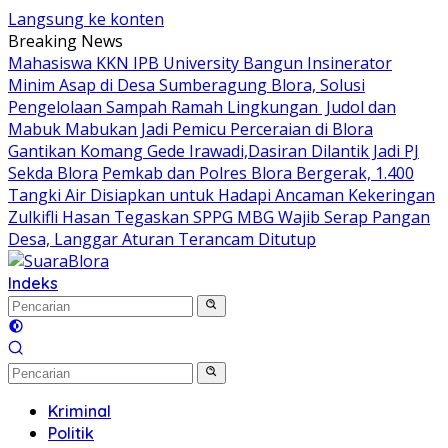
Langsung ke konten
Breaking News
Mahasiswa KKN IPB University Bangun Insinerator
Minim Asap di Desa Sumberagung Blora, Solusi
Pengelolaan Sampah Ramah Lingkungan ‎
Judol dan
Mabuk Mabukan Jadi Pemicu Perceraian di Blora
Gantikan Komang Gede Irawadi,Dasiran Dilantik Jadi PJ
Sekda Blora
Pemkab dan Polres Blora Bergerak, 1.400
Tangki Air Disiapkan untuk Hadapi Ancaman Kekeringan
Zulkifli Hasan Tegaskan SPPG MBG Wajib Serap Pangan
Desa, Langgar Aturan Terancam Ditutup
Indeks
Kriminal
Politik