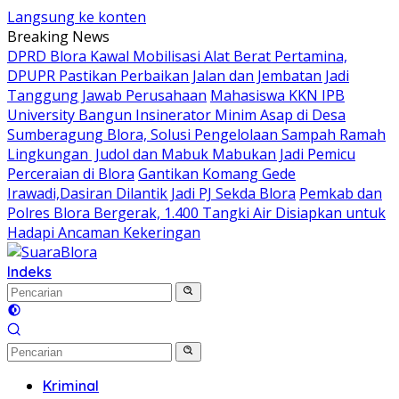
Langsung ke konten
Breaking News
DPRD Blora Kawal Mobilisasi Alat Berat Pertamina,
DPUPR Pastikan Perbaikan Jalan dan Jembatan Jadi
Tanggung Jawab Perusahaan
Mahasiswa KKN IPB
University Bangun Insinerator Minim Asap di Desa
Sumberagung Blora, Solusi Pengelolaan Sampah Ramah
Lingkungan ‎
Judol dan Mabuk Mabukan Jadi Pemicu
Perceraian di Blora
Gantikan Komang Gede
Irawadi,Dasiran Dilantik Jadi PJ Sekda Blora
Pemkab dan
Polres Blora Bergerak, 1.400 Tangki Air Disiapkan untuk
Hadapi Ancaman Kekeringan
Indeks
Kriminal