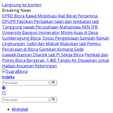
Langsung ke konten
Breaking News
DPRD Blora Kawal Mobilisasi Alat Berat Pertamina,
DPUPR Pastikan Perbaikan Jalan dan Jembatan Jadi
Tanggung Jawab Perusahaan
Mahasiswa KKN IPB
University Bangun Insinerator Minim Asap di Desa
Sumberagung Blora, Solusi Pengelolaan Sampah Ramah
Lingkungan ‎
Judol dan Mabuk Mabukan Jadi Pemicu
Perceraian di Blora
Gantikan Komang Gede
Irawadi,Dasiran Dilantik Jadi PJ Sekda Blora
Pemkab dan
Polres Blora Bergerak, 1.400 Tangki Air Disiapkan untuk
Hadapi Ancaman Kekeringan
Indeks
Kriminal