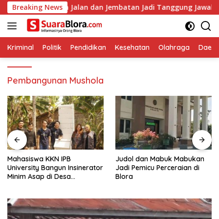
Langsung
Perbaikan Jalan dan Jembatan Jadi Tanggung Jawab Perusahaan
Breaking News
ke
konten
Kriminal
Politik
Pendidikan
Kesehatan
Olahraga
Daera
Pembangunan Mushola
Mahasiswa KKN IPB
Judol dan Mabuk Mabukan
University Bangun Insinerator
Jadi Pemicu Perceraian di
Minim Asap di Desa
Blora
Sumberagung Blora, Solusi
Pengelolaan Sampah Ramah
Lingkungan ‎