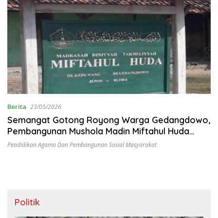
Berita
23/05/2026
Semangat Gotong Royong Warga Gedangdowo,
Pembangunan Mushola Madin Miftahul Huda
Resmi Dimulai
Pendidikan Agama Dan Pembangunan Sosial Masyarakat
Politik