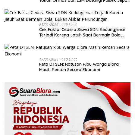
Tokoh Ormas dan LSM Datangi Polsek Jepon
dan Sepakat Jaga Kondusivitas Blora
21/01/2026
449 Lihat
Cek Fakta: Cedera Siswa SDN Kedungjenar
Terjadi Karena Jatuh Saat Bermain Bola,
Bukan Akibat Perundungan ‎
17/01/2026
410 Lihat
‎Peta DTSEN: Ratusan Ribu Warga Blora
Masih Rentan Secara Ekonomi