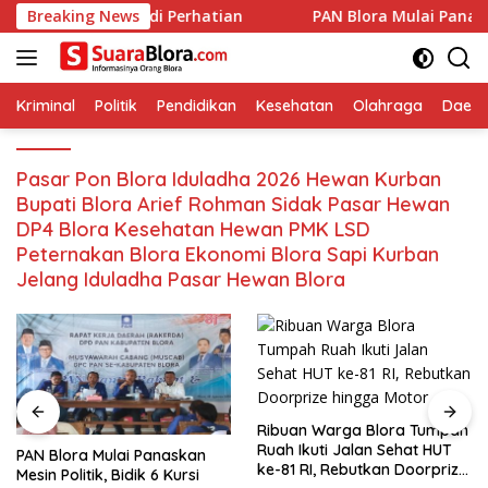
Langsung
bonrejo Jadi Perhatian
Breaking News
‎PAN Blora Mulai Panaskan Mesin 
ke
konten
Kriminal
Politik
Pendidikan
Kesehatan
Olahraga
Daera
Pasar Pon Blora Iduladha 2026 Hewan Kurban
Bupati Blora Arief Rohman Sidak Pasar Hewan
DP4 Blora Kesehatan Hewan PMK LSD
Peternakan Blora Ekonomi Blora Sapi Kurban
Jelang Iduladha Pasar Hewan Blora
Ribuan Warga Blora Tumpah
Ruah Ikuti Jalan Sehat HUT
‎PAN Blora Mulai Panaskan
ke-81 RI, Rebutkan Doorprize
Mesin Politik, Bidik 6 Kursi