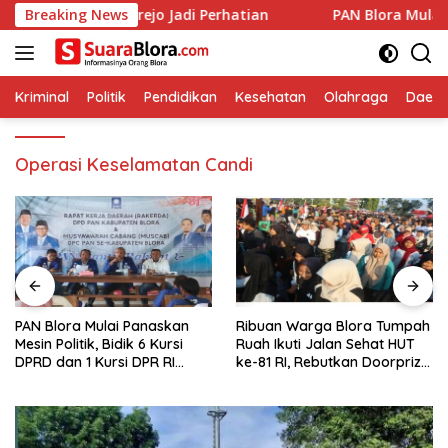
Langsung
a Kebonrejo Jadi Perhatian
Breaking News
‎PAN Blora Mulai Panaskan Me
ke
konten
Kriminal
Politik
Pendidikan
Kesehatan
Olahraga
Daera
Operasi Keselamatan Candi
‎PAN Blora Mulai Panaskan
Ribuan Warga Blora Tumpah
Mesin Politik, Bidik 6 Kursi
Ruah Ikuti Jalan Sehat HUT
DPRD dan 1 Kursi DPR RI
ke-81 RI, Rebutkan Doorprize
pada Pemilu 2029
hingga Motor