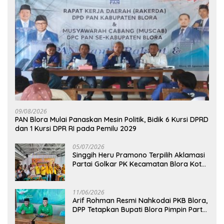
09/08/2026
‎PAN Blora Mulai Panaskan Mesin Politik, Bidik 6 Kursi DPRD
dan 1 Kursi DPR RI pada Pemilu 2029
05/07/2026
Singgih Heru Pramono Terpilih Aklamasi
Partai Golkar PK Kecamatan Blora Kota,
Bidik Dua Kursi DPRD pada Pemilu 2029
11/06/2026
Arif Rohman Resmi Nahkodai PKB Blora,
DPP Tetapkan Bupati Blora Pimpin Partai
hingga 2031