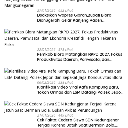
27/01/2026
652 Lihat
‎Dsaksikan Wapres Gibran,Bupati Blora
Dianugerahi Gelar Kanjeng Raden
Tumenggung oleh Mangkunegoro X di Pura
Mangkunegaran
22/01/2026
578 Lihat
‎Pemkab Blora Matangkan RKPD 2027, Fokus
Produktivitas Daerah, Pariwisata, dan
Ekonomi Kreatif di Tengah Tekanan Fiskal
06/02/2026
538 Lihat
‎Klarifikasi Video Viral Kafe Kampung Baru,
Tokoh Ormas dan LSM Datangi Polsek Jepon
dan Sepakat Jaga Kondusivitas Blora
21/01/2026
449 Lihat
Cek Fakta: Cedera Siswa SDN Kedungjenar
Terjadi Karena Jatuh Saat Bermain Bola,