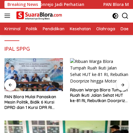
Langsung
Warga Kebonrejo Jadi Perhatian
Breaking News
‎PAN Blora Mulai Panaska
ke
konten
Kriminal
Politik
Pendidikan
Kesehatan
Olahraga
Daera
IPAL SPPG
Ribuan Warga Blora Tumpah
Ruah Ikuti Jalan Sehat HUT
‎PAN Blora Mulai Panaskan
ke-81 RI, Rebutkan Doorprize
Mesin Politik, Bidik 6 Kursi
hingga Motor
DPRD dan 1 Kursi DPR RI
pada Pemilu 2029