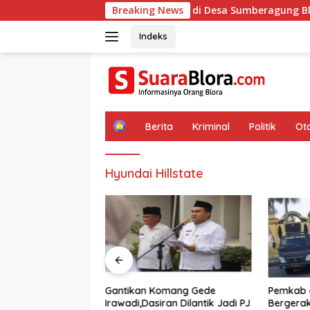
Langsung
erator Minim Asap di Desa Sumberagung Blora, Solusi Pengelo
Breaking News
ke
konten
Indeks
H
Berita
Kriminal
Politik
Ot
o
m
e
Hyundai Hillstate
Mabuk Mabukan
Gantikan Komang Gede
Pemkab d
Perceraian di
Irawadi,Dasiran Dilantik Jadi PJ
Bergerak