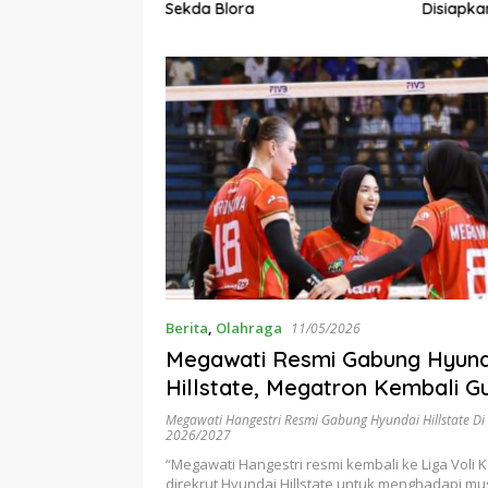
Sekda Blora
Disiapka
Ancaman
Berita
,
Olahraga
11/05/2026
Megawati Resmi Gabung Hyund
Hillstate, Megatron Kembali G
Liga Voli Korea
Megawati Hangestri Resmi Gabung Hyundai Hillstate Di 
2026/2027
“Megawati Hangestri resmi kembali ke Liga Voli 
direkrut Hyundai Hillstate untuk menghadapi mu