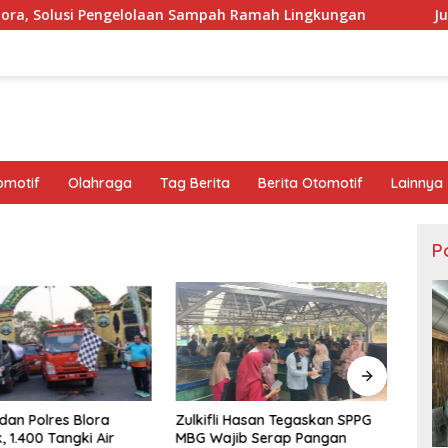
laan Sampah Ramah Lingkungan ‎
Judol dan Mabuk Mabuk
omotif
Olahraga
Tag Berita
Berita Otomotif
Lainnya
Po
an Polres Blora
Resmi
Zulkifli Hasan Tegaskan SPPG
, 1.400 Tangki Air
AKBP 
MBG Wajib Serap Pangan