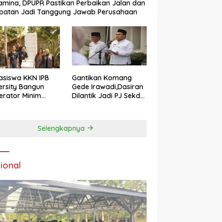
amina, DPUPR Pastikan Perbaikan Jalan dan
batan Jadi Tanggung Jawab Perusahaan
siswa KKN IPB
Gantikan Komang
ersity Bangun
Gede Irawadi,Dasiran
nerator Minim
Dilantik Jadi PJ Sekda
 di Desa
Blora
eragung Blora,
si Pengelolaan
Selengkapnya
pah Ramah
kungan ‎
ional