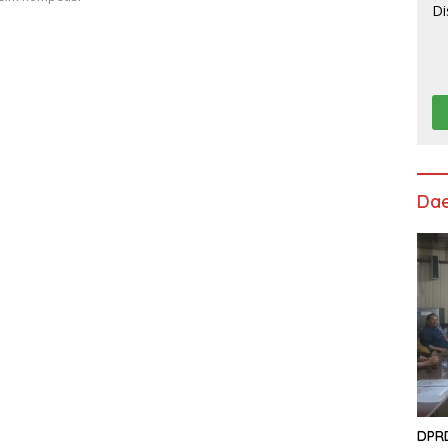
Da
DPRD