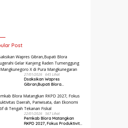
ular Post
27/01/2026
645 Lihat
‎Dsaksikan Wapres
Gibran,Bupati Blora
Dianugerahi Gelar Kanjeng
Raden Tumenggung oleh
Mangkunegoro X di Pura
Mangkunegaran
22/01/2026
567 Lihat
‎Pemkab Blora Matangkan
RKPD 2027, Fokus Produktivitas