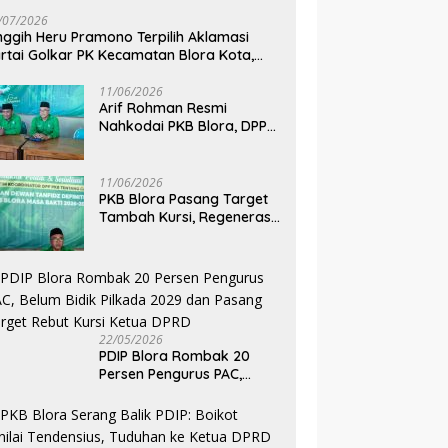
i Harus Hadir, Berbuat, dan
Tujuannya
P
/07/2026
anfaat
J
nggih Heru Pramono Terpilih Aklamasi
J
rtai Golkar PK Kecamatan Blora Kota,
dik Dua Kursi DPRD pada Pemilu 2029
11/06/2026
Arif Rohman Resmi
Nahkodai PKB Blora, DPP
Tetapkan Bupati Blora
Pimpin Partai hingga 2031
11/06/2026
PKB Blora Pasang Target
Tambah Kursi, Regenerasi
Kepemimpinan Jadi Kunci
Pilih Arif Rohman
22/05/2026
PDIP Blora Rombak 20
Persen Pengurus PAC,
Belum Bidik Pilkada 2029
dan Pasang Target Rebut
Kursi Ketua DPRD