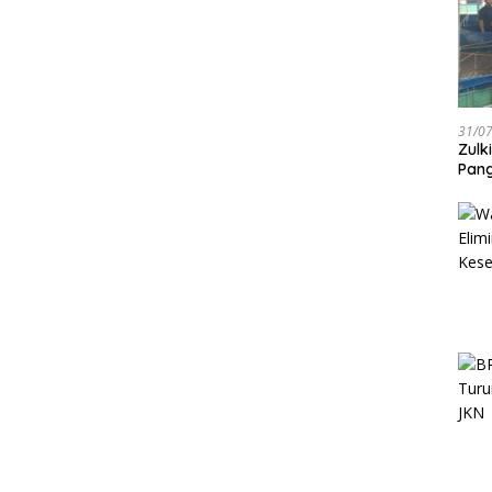
31/0
Zulk
Pang