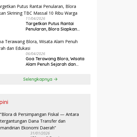
Sistem JKN
11/04/2026
‎Targetkan Putus Rantai
Penularan, Blora Siapkan
Skrining TBC Massal 10 Ribu
Warga
06/04/2026
Goa Terawang Blora, Wisata
Alam Penuh Sejarah dan
Edukasi
Selengkapnya
pini
31/01/2026