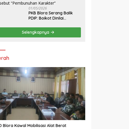
01/05/2026
PKB Blora Serang Balik
PDIP: Boikot Dinilai
Tendensius, Tuduhan ke
Ketua DPRD Disebut
Selengkapnya
“Pembunuhan Karakter”
erah
 Blora Kawal Mobilisasi Alat Berat