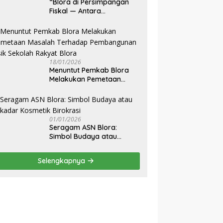
‎“Blora di Persimpangan
Fiskal — Antara
Ketergantungan Dana
Transfer dan Kemandirian
Ekonomi Daerah”
18/01/2026
‎Menuntut Pemkab Blora
Melakukan Pemetaan
Masalah Terhadap
Pembangunan Fisik
Sekolah Rakyat Blora
01/01/2026
‎Seragam ASN Blora:
Simbol Budaya atau
Sekadar Kosmetik
Birokrasi
Selengkapnya