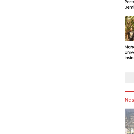
Pert
Jem
Maha
Univ
Insi
Asap
Sumb
Solu
Sam
Ling
Nas