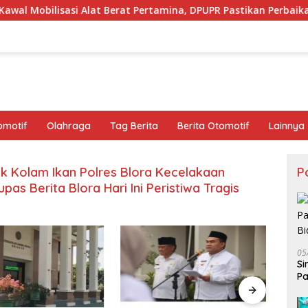
at Berat Pertamina, DPUPR Pastikan Perbaikan Jalan dan Jemb
omotif
Olahraga
Tag Berita
Berita Otomotif
Lainnya
ik Kolam Ikan Polres Blora Kecelakaan
Po
pas Berita Blora Hari Ini Peristiwa Tragis
05
Si
Pa
Bi