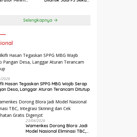
 di Desa
Blora
eragung Blora,
si Pengelolaan
Selengkapnya
pah Ramah
kungan ‎
ional
7/2026
ifli Hasan Tegaskan SPPG MBG Wajib Serap
an Desa, Langgar Aturan Terancam Ditutup
23/04/2026
Wamenkes Dorong Blora Jadi
Model Nasional Eliminasi TBC,
Integrasi Skrining dan Cek