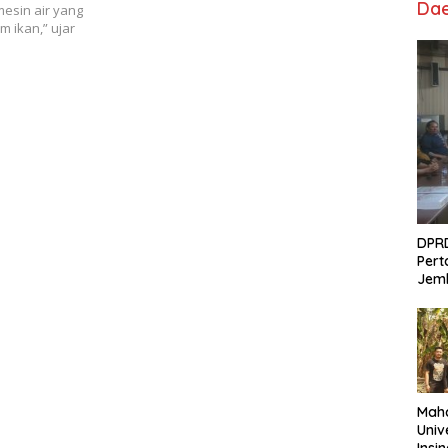
Da
mesin air yang
 ikan,” ujar
DPRD
Pert
Jem
Maha
Univ
Insi