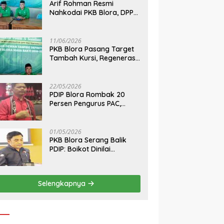
MBG Wajib Serap Pangan
Arif Rohman Resmi
ab dan Polres Blora
R
Desa, Langgar Aturan
Nahkodai PKB Blora, DPP
rak, 1.400 Tangki Air
A
Terancam Ditutup
Tetapkan Bupati Blora
pkan untuk Hadapi
Po
Pimpin Partai hingga 2031
man Kekeringan
B
11/06/2026
PKB Blora Pasang Target
Tambah Kursi, Regenerasi
Kepemimpinan Jadi Kunci
Pilih Arif Rohman
22/05/2026
PDIP Blora Rombak 20
Persen Pengurus PAC,
Belum Bidik Pilkada 2029
dan Pasang Target Rebut
Kursi Ketua DPRD
01/05/2026
PKB Blora Serang Balik
PDIP: Boikot Dinilai
Tendensius, Tuduhan ke
Ketua DPRD Disebut
“Pembunuhan Karakter”
Selengkapnya