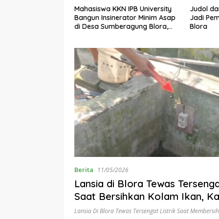
Mahasiswa KKN IPB University
Judol d
Kawal Mobilisasi
Bangun Insinerator Minim Asap
Jadi Pem
Pertamina, DPUPR
di Desa Sumberagung Blora,
Blora
rbaikan Jalan dan
Solusi Pengelolaan Sampah
adi Tanggung
Ramah Lingkungan ‎
sahaan
Berita
11/05/2026
Lansia di Blora Tewas Tersengat
Saat Bersihkan Kolam Ikan, Ka
Air Diduga Bocor
Lansia Di Blora Tewas Tersengat Listrik Saat Membersi