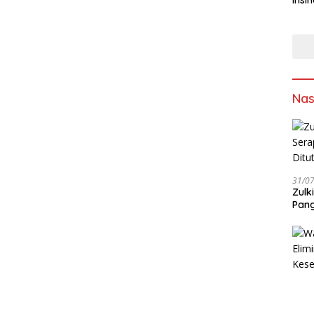
Asap
Sumb
Solu
Sam
Ling
Nas
31/0
Zulk
Pang