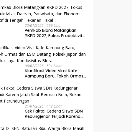
Dianugerahi Gelar Kanjeng
Raden Tumenggung oleh
Mangkunegoro X di Pura
Mangkunegaran
22/01/2026
566 Lihat
‎Pemkab Blora Matangkan
RKPD 2027, Fokus Produktivitas
Daerah, Pariwisata, dan
Ekonomi Kreatif di Tengah
Tekanan Fiskal
06/02/2026
531 Lihat
‎Klarifikasi Video Viral Kafe
Kampung Baru, Tokoh Ormas
dan LSM Datangi Polsek Jepon
dan Sepakat Jaga
Kondusivitas Blora
21/01/2026
442 Lihat
Cek Fakta: Cedera Siswa SDN
Kedungjenar Terjadi Karena
Jatuh Saat Bermain Bola,
Bukan Akibat Perundungan ‎