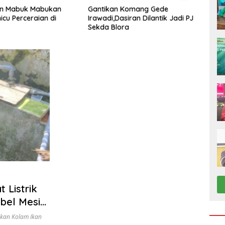
an Mabuk Mabukan
Gantikan Komang Gede
Pemk
icu Perceraian di
Irawadi,Dasiran Dilantik Jadi PJ
Berge
Sekda Blora
Disia
Anca
 Listrik
bel Mesin
hkan Kolam Ikan