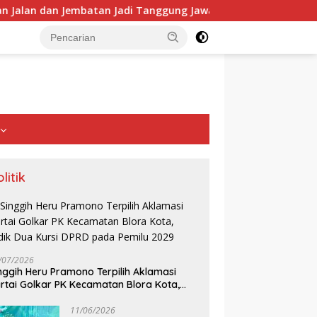
atan Jadi Tanggung Jawab Perusahaan
Mahasiswa KKN IP
litik
/07/2026
nggih Heru Pramono Terpilih Aklamasi
rtai Golkar PK Kecamatan Blora Kota,
dik Dua Kursi DPRD pada Pemilu 2029
Zulkifli Hasan Tegaskan SPPG
11/06/2026