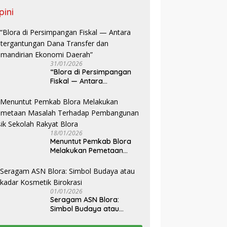
pini
31/01/2026
‎“Blora di Persimpangan
Fiskal — Antara
Ketergantungan Dana
Transfer dan Kemandirian
Ekonomi Daerah”
18/01/2026
‎Menuntut Pemkab Blora
Melakukan Pemetaan
Masalah Terhadap
Pembangunan Fisik
Sekolah Rakyat Blora
01/01/2026
‎Seragam ASN Blora:
Simbol Budaya atau
Sekadar Kosmetik
Birokrasi