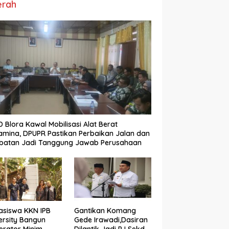
erah
 Blora Kawal Mobilisasi Alat Berat
amina, DPUPR Pastikan Perbaikan Jalan dan
batan Jadi Tanggung Jawab Perusahaan
siswa KKN IPB
Gantikan Komang
ersity Bangun
Gede Irawadi,Dasiran
nerator Minim
Dilantik Jadi PJ Sekda