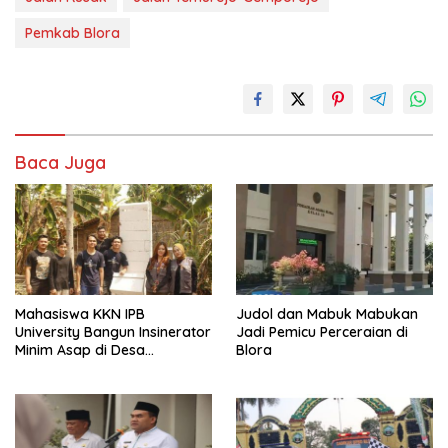
Pemkab Blora
Baca Juga
Mahasiswa KKN IPB
Judol dan Mabuk Mabukan
University Bangun Insinerator
Jadi Pemicu Perceraian di
Minim Asap di Desa
Blora
Sumberagung Blora, Solusi
Pengelolaan Sampah Ramah
Lingkungan ‎