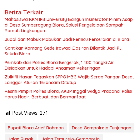
Berita Terkait
Mahasiswa KKN IPB University Bangun Insinerator Minim Asap
di Desa Sumberagung Blora, Solusi Pengelolaan Sampah
Ramah Lingkungan ‎
Judol dan Mabuk Mabukan Jadi Pemicu Perceraian di Blora
Gantikan Komang Gede Irawadi,Dasiran Dilantik Jadi PJ
Sekda Blora
Pemkab dan Polres Blora Bergerak, 1.400 Tangki Air
Disiapkan untuk Hadapi Ancaman Kekeringan
Zulkifli Hasan Tegaskan SPPG MBG Wajib Serap Pangan Desa,
Langgar Aturan Terancam Ditutup
Resmi Pimpin Polres Blora, AKBP Inggal Widya Pradana: Polisi
Harus Hadir, Berbuat, dan Bermanfaat
Post Views:
271
Bupati Blora Arief Rohman
Desa Gempolrejo Tunjungan
Jalan Rusak
Jalan Temurejo-Gemporejo