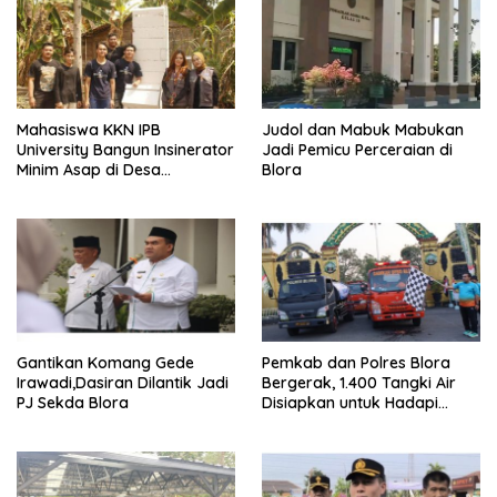
Mahasiswa KKN IPB
Judol dan Mabuk Mabukan
University Bangun Insinerator
Jadi Pemicu Perceraian di
Minim Asap di Desa
Blora
Sumberagung Blora, Solusi
Pengelolaan Sampah Ramah
Lingkungan ‎
Gantikan Komang Gede
Pemkab dan Polres Blora
Irawadi,Dasiran Dilantik Jadi
Bergerak, 1.400 Tangki Air
PJ Sekda Blora
Disiapkan untuk Hadapi
Ancaman Kekeringan