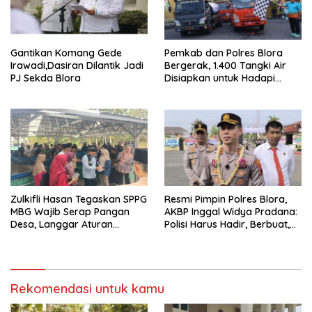
Gantikan Komang Gede
Pemkab dan Polres Blora
Irawadi,Dasiran Dilantik Jadi
Bergerak, 1.400 Tangki Air
PJ Sekda Blora
Disiapkan untuk Hadapi
Ancaman Kekeringan
Zulkifli Hasan Tegaskan SPPG
Resmi Pimpin Polres Blora,
MBG Wajib Serap Pangan
AKBP Inggal Widya Pradana:
Desa, Langgar Aturan
Polisi Harus Hadir, Berbuat,
Terancam Ditutup
dan Bermanfaat
Rekomendasi untuk kamu