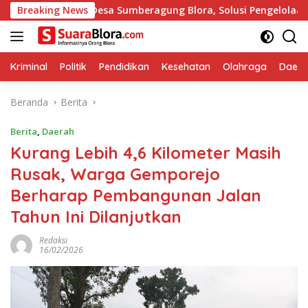
Langsung
di Desa Sumberagung Blora, Solusi Pengelolaan Sampah Ramah 
Breaking News
ke
konten
Kriminal
Politik
Pendidikan
Kesehatan
Olahraga
Daera
Beranda
Berita
Berita
,
Daerah
‎Kurang Lebih 4,6 Kilometer Masih
Rusak, Warga Gemporejo
Berharap Pembangunan Jalan
Tahun Ini Dilanjutkan
Redaksi
16/02/2026