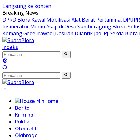
Langsung ke konten
Breaking News
DPRD Blora Kawal Mobilisasi Alat Berat Pertamina, DPUP
Insinerator Minim Asap di Desa Sumberagung Blora, Solu
Komang Gede Irawadi,Dasiran Dilantik Jadi PJ Sekda Blora
Indeks
Home
Berita
Kriminal
Politik
Otomotif
Olahraga