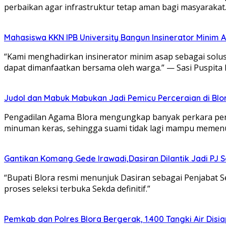
perbaikan agar infrastruktur tetap aman bagi masyarakat
Mahasiswa KKN IPB University Bangun Insinerator Minim
“Kami menghadirkan insinerator minim asap sebagai solu
dapat dimanfaatkan bersama oleh warga.” — Sasi Puspit
Judol dan Mabuk Mabukan Jadi Pemicu Perceraian di Blo
Pengadilan Agama Blora mengungkap banyak perkara perce
minuman keras, sehingga suami tidak lagi mampu memenu
Gantikan Komang Gede Irawadi,Dasiran Dilantik Jadi PJ 
“Bupati Blora resmi menunjuk Dasiran sebagai Penjabat 
proses seleksi terbuka Sekda definitif.”
Pemkab dan Polres Blora Bergerak, 1.400 Tangki Air Di