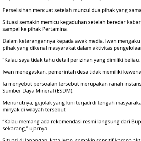
Perselisihan mencuat setelah muncul dua pihak yang sama
Situasi semakin memicu kegaduhan setelah beredar kab
sampel ke pihak Pertamina.
Dalam keterangannya kepada awak media, Iwan mengaku tid
pihak yang dikenal masyarakat dalam aktivitas pengelol
“Kalau saya tidak tahu detail perizinan yang dimiliki beli
Iwan menegaskan, pemerintah desa tidak memiliki kewenan
Ia menyebut persoalan tersebut merupakan ranah instans
Sumber Daya Mineral (ESDM).
Menurutnya, gejolak yang kini terjadi di tengah masyarak
minyak di wilayah tersebut.
“Kalau memang ada rekomendasi resmi langsung dari Bupat
sekarang,” ujarnya.
Situasi di lapangan, kata Iwan, semakin sensitif karena 