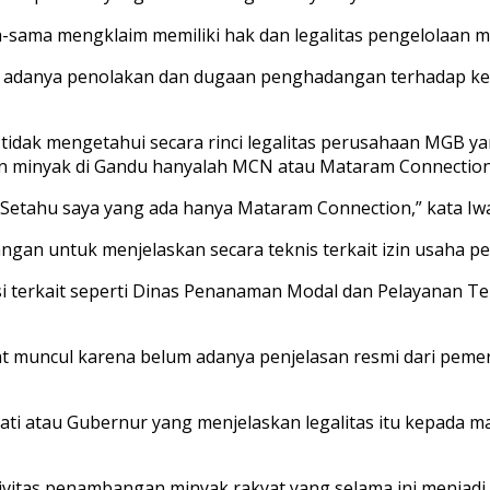
-sama mengklaim memiliki hak dan legalitas pengelolaan m
ar adanya penolakan dan dugaan penghadangan terhadap 
ak mengetahui secara rinci legalitas perusahaan MGB yang
aan minyak di Gandu hanyalah MCN atau Mataram Connection
au. Setahu saya yang ada hanya Mataram Connection,” kata Iwa
gan untuk menjelaskan secara teknis terkait izin usaha p
i terkait seperti Dinas Penanaman Modal dan Pelayanan T
at muncul karena belum adanya penjelasan resmi dari pemer
i atau Gubernur yang menjelaskan legalitas itu kepada ma
aktivitas penambangan minyak rakyat yang selama ini menjad