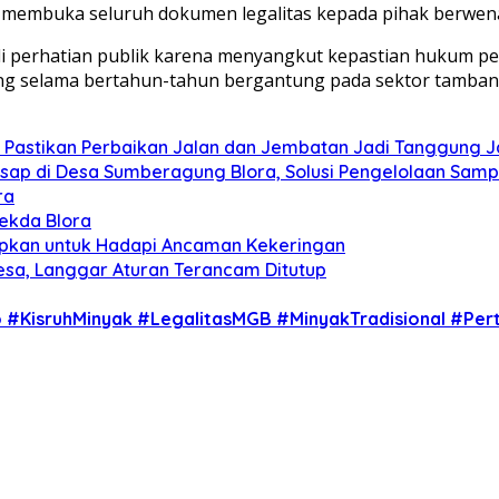
p membuka seluruh dokumen legalitas kepada pihak berwenan
 perhatian publik karena menyangkut kepastian hukum penge
g selama bertahun-tahun bergantung pada sektor tambang 
PR Pastikan Perbaikan Jalan dan Jembatan Jadi Tanggung
 Asap di Desa Sumberagung Blora, Solusi Pengelolaan Sam
ra
Sekda Blora
siapkan untuk Hadapi Ancaman Kekeringan
esa, Langgar Aturan Terancam Ditutup
#KisruhMinyak #LegalitasMGB #MinyakTradisional #P