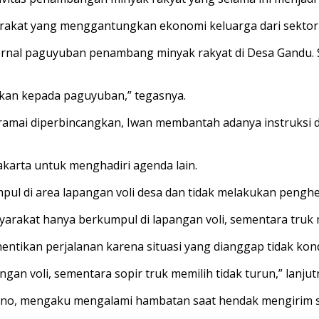
rakat yang menggantungkan ekonomi keluarga dari sektor m
ternal paguyuban penambang minyak rakyat di Desa Gandu. 
hkan kepada paguyuban,” tegasnya.
amai diperbincangkan, Iwan membantah adanya instruksi d
akarta untuk menghadiri agenda lain.
pul di area lapangan voli desa dan tidak melakukan pengh
arakat hanya berkumpul di lapangan voli, sementara truk m
tikan perjalanan karena situasi yang dianggap tidak kond
gan voli, sementara sopir truk memilih tidak turun,” lanjut
no, mengaku mengalami hambatan saat hendak mengirim sa