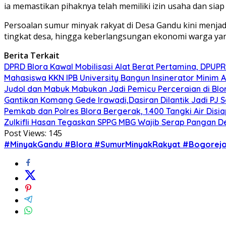
ia memastikan pihaknya telah memiliki izin usaha dan sia
Persoalan sumur minyak rakyat di Desa Gandu kini menjadi
tingkat desa, hingga keberlangsungan ekonomi warga yan
Berita Terkait
DPRD Blora Kawal Mobilisasi Alat Berat Pertamina, DPU
Mahasiswa KKN IPB University Bangun Insinerator Minim
Judol dan Mabuk Mabukan Jadi Pemicu Perceraian di Blo
Gantikan Komang Gede Irawadi,Dasiran Dilantik Jadi PJ 
Pemkab dan Polres Blora Bergerak, 1.400 Tangki Air Di
Zulkifli Hasan Tegaskan SPPG MBG Wajib Serap Pangan D
Post Views:
145
#MinyakGandu #Blora #SumurMinyakRakyat #Bogorejo 