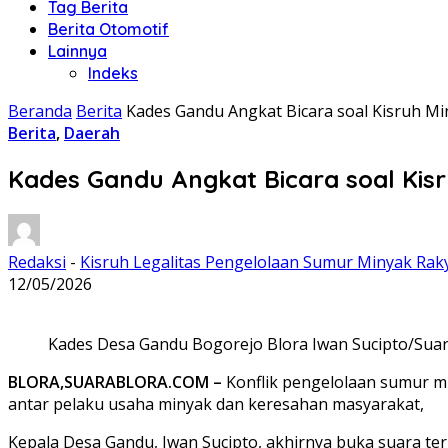
Tag Berita
Berita Otomotif
Lainnya
Indeks
Beranda
Berita
Kades Gandu Angkat Bicara soal Kisruh Mi
Berita
,
Daerah
Kades Gandu Angkat Bicara soal Kis
Redaksi
-
Kisruh Legalitas Pengelolaan Sumur Minyak Raky
12/05/2026
Kades Desa Gandu Bogorejo Blora Iwan Sucipto/Sua
BLORA,SUARABLORA.COM –
Konflik pengelolaan sumur mi
antar pelaku usaha minyak dan keresahan masyarakat,
Kepala Desa Gandu, Iwan Sucipto, akhirnya buka suara te