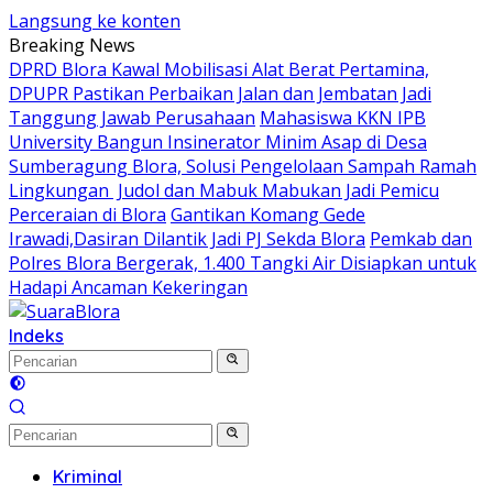
Langsung ke konten
Breaking News
DPRD Blora Kawal Mobilisasi Alat Berat Pertamina,
DPUPR Pastikan Perbaikan Jalan dan Jembatan Jadi
Tanggung Jawab Perusahaan
Mahasiswa KKN IPB
University Bangun Insinerator Minim Asap di Desa
Sumberagung Blora, Solusi Pengelolaan Sampah Ramah
Lingkungan ‎
Judol dan Mabuk Mabukan Jadi Pemicu
Perceraian di Blora
Gantikan Komang Gede
Irawadi,Dasiran Dilantik Jadi PJ Sekda Blora
Pemkab dan
Polres Blora Bergerak, 1.400 Tangki Air Disiapkan untuk
Hadapi Ancaman Kekeringan
Indeks
Kriminal