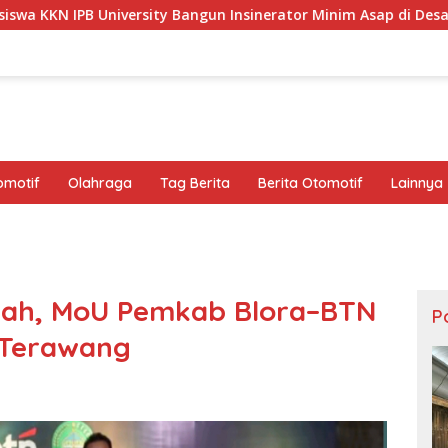
Bangun Insinerator Minim Asap di Desa Sumberagung Blora, So
omotif
Olahraga
Tag Berita
Berita Otomotif
Lainnya
wah, MoU Pemkab Blora–BTN
Po
a Terawang