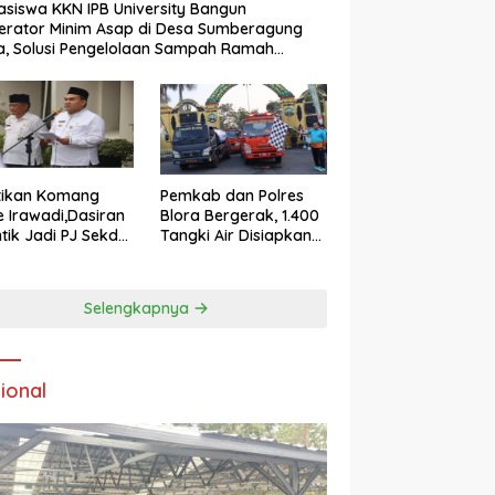
siswa KKN IPB University Bangun
nerator Minim Asap di Desa Sumberagung
a, Solusi Pengelolaan Sampah Ramah
kungan ‎
tikan Komang
Pemkab dan Polres
 Irawadi,Dasiran
Blora Bergerak, 1.400
ntik Jadi PJ Sekda
Tangki Air Disiapkan
a
untuk Hadapi
Ancaman Kekeringan
Selengkapnya
ional