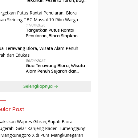
Tekanan: Peserta Turun, Edy
Wuryanto Wanti-Wanti Krisis
Sistem JKN
11/04/2026
‎Targetkan Putus Rantai
Penularan, Blora Siapkan
Skrining TBC Massal 10 Ribu
Warga
06/04/2026
Goa Terawang Blora, Wisata
Alam Penuh Sejarah dan
Edukasi
Selengkapnya
ular Post