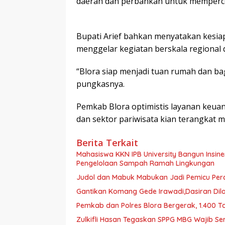
daerah dan perbankan untuk memperce
Bupati Arief bahkan menyatakan kesia
menggelar kegiatan berskala regional 
“Blora siap menjadi tuan rumah dan bag
pungkasnya.
Pemkab Blora optimistis layanan keuan
dan sektor pariwisata kian terangkat 
Berita Terkait
Mahasiswa KKN IPB University Bangun Insine
Pengelolaan Sampah Ramah Lingkungan ‎
Judol dan Mabuk Mabukan Jadi Pemicu Perc
Gantikan Komang Gede Irawadi,Dasiran Dila
Pemkab dan Polres Blora Bergerak, 1.400 T
Zulkifli Hasan Tegaskan SPPG MBG Wajib S