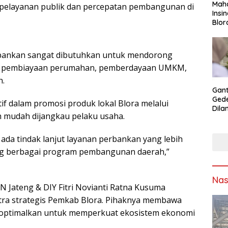
Maha
 pelayanan publik dan percepatan pembangunan di
Insi
Blor
Ling
rbankan sangat dibutuhkan untuk mendorong
a pembiayaan perumahan, pemberdayaan UMKM,
h.
Gan
Gede
tif dalam promosi produk lokal Blora melalui
Dila
 mudah dijangkau pelaku usaha.
Blor
 ada tindak lanjut layanan perbankan yang lebih
ung berbagai program pembangunan daerah,”
Nas
TN Jateng & DIY Fitri Novianti Ratna Kusuma
ra strategis Pemkab Blora. Pihaknya membawa
dioptimalkan untuk memperkuat ekosistem ekonomi