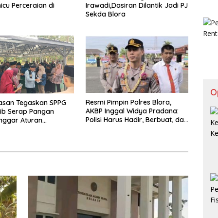
icu Perceraian di
Irawadi,Dasiran Dilantik Jadi PJ
Sekda Blora
O
Resmi Pimpin Polres Blora,
 Hasan Tegaskan SPPG
AKBP Inggal Widya Pradana:
ib Serap Pangan
Polisi Harus Hadir, Berbuat, dan
nggar Aturan
Bermanfaat
 Ditutup