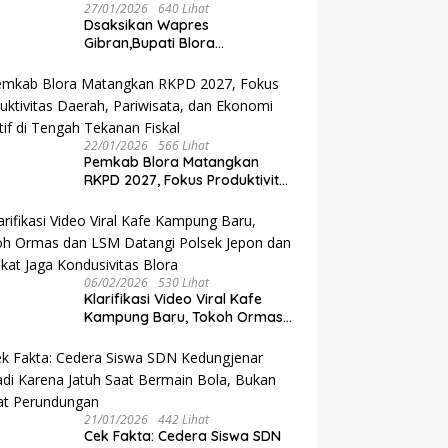
27/01/2026
640 Lihat
‎Dsaksikan Wapres
Gibran,Bupati Blora
Dianugerahi Gelar Kanjeng
Raden Tumenggung oleh
Mangkunegoro X di Pura
Mangkunegaran
22/01/2026
566 Lihat
‎Pemkab Blora Matangkan
RKPD 2027, Fokus Produktivitas
Daerah, Pariwisata, dan
Ekonomi Kreatif di Tengah
Tekanan Fiskal
06/02/2026
530 Lihat
‎Klarifikasi Video Viral Kafe
Kampung Baru, Tokoh Ormas
dan LSM Datangi Polsek Jepon
dan Sepakat Jaga
Kondusivitas Blora
21/01/2026
442 Lihat
Cek Fakta: Cedera Siswa SDN