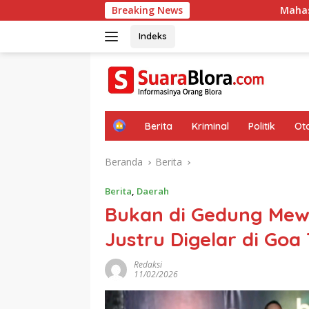
Langsung
Breaking News
Mahasiswa KKN IPB University 
ke
konten
Indeks
H
Berita
Kriminal
Politik
Ot
o
m
Beranda
Berita
e
Berita
,
Daerah
‎Bukan di Gedung Me
Justru Digelar di Go
Redaksi
11/02/2026