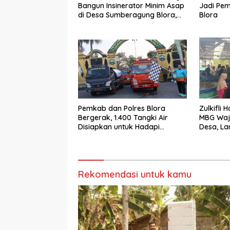
Bangun Insinerator Minim Asap
Jadi Pem
di Desa Sumberagung Blora,
Blora
Solusi Pengelolaan Sampah
Ramah Lingkungan ‎
Pemkab dan Polres Blora
Zulkifli
Bergerak, 1.400 Tangki Air
MBG Waj
Disiapkan untuk Hadapi
Desa, La
Ancaman Kekeringan
Terancam
Rekomendasi untuk kamu