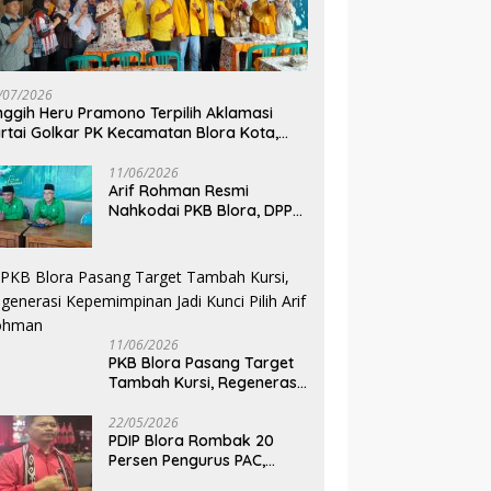
/07/2026
nggih Heru Pramono Terpilih Aklamasi
rtai Golkar PK Kecamatan Blora Kota,
dik Dua Kursi DPRD pada Pemilu 2029
11/06/2026
Arif Rohman Resmi
Nahkodai PKB Blora, DPP
Tetapkan Bupati Blora
Pimpin Partai hingga 2031
11/06/2026
PKB Blora Pasang Target
Tambah Kursi, Regenerasi
Kepemimpinan Jadi Kunci
Pilih Arif Rohman
22/05/2026
PDIP Blora Rombak 20
Persen Pengurus PAC,
Belum Bidik Pilkada 2029