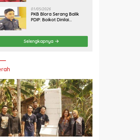
dan Pasang Target Rebut
Kursi Ketua DPRD
01/05/2026
PKB Blora Serang Balik
PDIP: Boikot Dinilai
Tendensius, Tuduhan ke
Ketua DPRD Disebut
“Pembunuhan Karakter”
Selengkapnya
erah