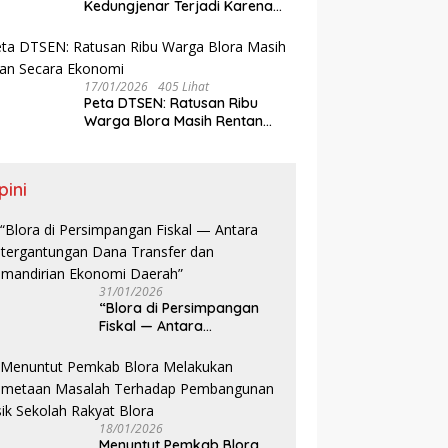
Kedungjenar Terjadi Karena
Jatuh Saat Bermain Bola,
Bukan Akibat Perundungan ‎
17/01/2026
405 Lihat
‎Peta DTSEN: Ratusan Ribu
Warga Blora Masih Rentan
Secara Ekonomi
pini
31/01/2026
‎“Blora di Persimpangan
Fiskal — Antara
Ketergantungan Dana
Transfer dan Kemandirian
Ekonomi Daerah”
18/01/2026
‎Menuntut Pemkab Blora