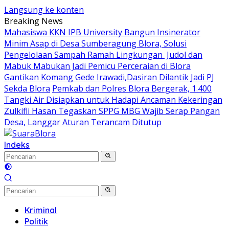
Langsung ke konten
Breaking News
Mahasiswa KKN IPB University Bangun Insinerator
Minim Asap di Desa Sumberagung Blora, Solusi
Pengelolaan Sampah Ramah Lingkungan ‎
Judol dan
Mabuk Mabukan Jadi Pemicu Perceraian di Blora
Gantikan Komang Gede Irawadi,Dasiran Dilantik Jadi PJ
Sekda Blora
Pemkab dan Polres Blora Bergerak, 1.400
Tangki Air Disiapkan untuk Hadapi Ancaman Kekeringan
Zulkifli Hasan Tegaskan SPPG MBG Wajib Serap Pangan
Desa, Langgar Aturan Terancam Ditutup
Indeks
Kriminal
Politik